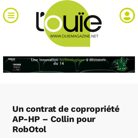
Passer
au
Toggle
contenu
Navigation
Actualités
Produits
RH et emploi
Vidéos
Un contrat de copropriété
Agenda
AP-HP – Collin pour
RobOtol
Kiosque