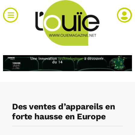
Passer
au
Toggle
contenu
Navigation
Actualités
Produits
RH et emploi
Vidéos
Des ventes d’appareils en
Agenda
forte hausse en Europe
Kiosque