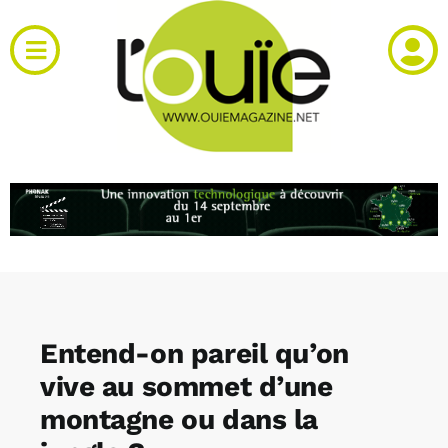
Passer
au
Toggle
contenu
Navigation
Actualités
Produits
RH et emploi
Vidéos
Entend-on pareil qu’on
Agenda
vive au sommet d’une
montagne ou dans la
Kiosque