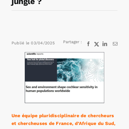
jungle ?
Rechercher:
Annonces emploi
Partager :
Publié le
03/04/2025
Facebook
X
LinkedIn
Email
Voir
l'image
agrandie
Une équipe pluridisciplinaire de chercheurs
et chercheuses de France, d’Afrique du Sud,