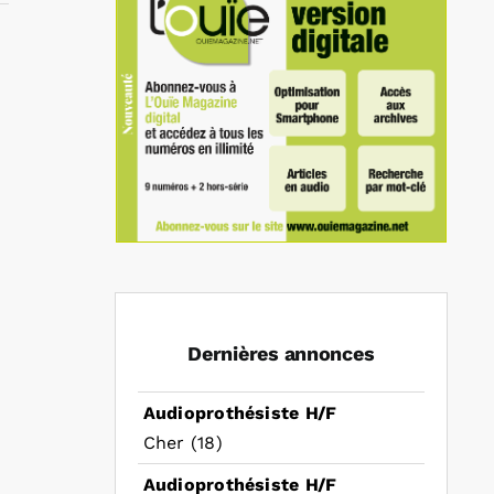
In
mail
Dernières annonces
Audioprothésiste H/F
Cher (18)
Audioprothésiste H/F