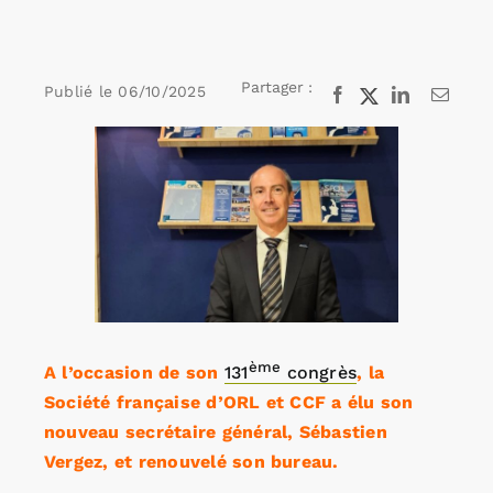
Rechercher:
Partager :
Publié le
06/10/2025
Facebook
X
LinkedIn
Email
Voir
Annonces emploi
l'image
agrandie
ème
A l’occasion de son
131
congrès
, la
Société française d’ORL et CCF a élu son
nouveau secrétaire général, Sébastien
Vergez, et renouvelé son bureau.