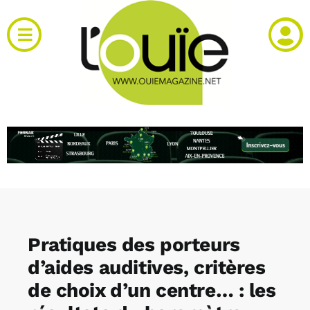
Passer
au
Toggle
contenu
Navigation
Actualités
Produits
RH et emploi
Vidéos
Pratiques des porteurs
Agenda
d’aides auditives, critères
de choix d’un centre… : les
Kiosque