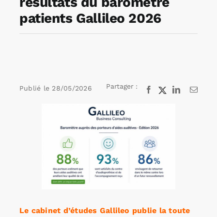
résultats du baromètre
patients Gallileo 2026
Rechercher:
Annonces emploi
Partager :
Publié le
28/05/2026
Facebook
X
LinkedIn
Email
Voir
l'image
agrandie
Le cabinet d’études Gallileo publie la toute