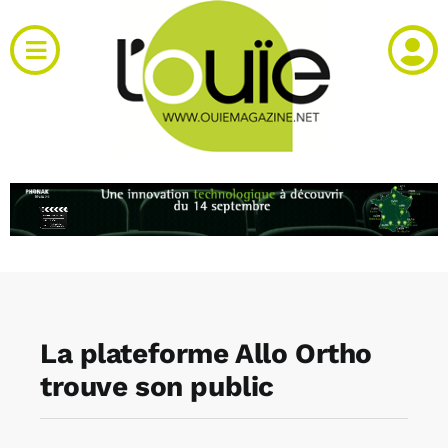
Passer
au
Toggle
contenu
Navigation
Actualités
Produits
RH et emploi
Vidéos
La plateforme Allo Ortho
Agenda
trouve son public
Kiosque