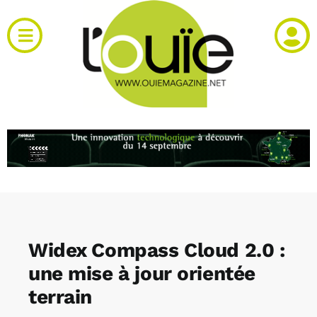
Passer
au
Toggle
contenu
Navigation
Actualités
Produits
RH et emploi
Vidéos
Widex Compass Cloud 2.0 :
Agenda
une mise à jour orientée
terrain
Kiosque