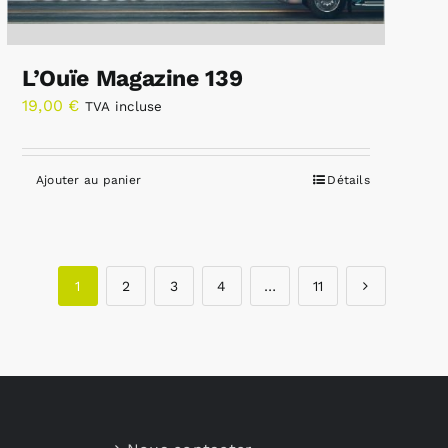
L’Ouïe Magazine 139
19,00
€
TVA incluse
Ajouter au panier
Détails
1
2
3
4
…
11