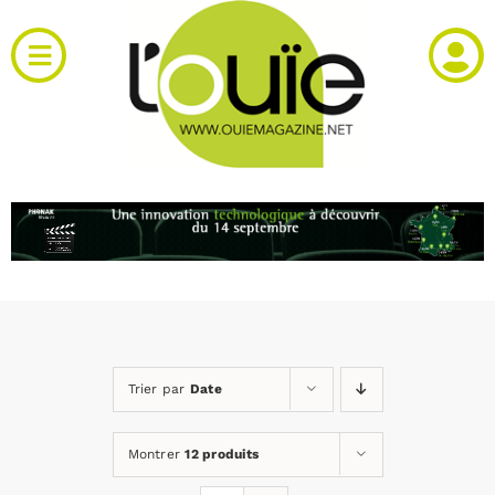
Passer
au
Toggle
contenu
Navigation
Actualités
Produits
RH et emploi
Vidéos
Trier par
Date
Agenda
Montrer
12 produits
Kiosque