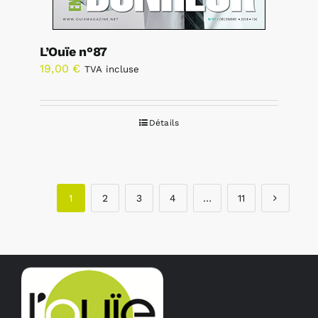
L’Ouïe n°87
19,00
€
TVA incluse
Détails
1
2
3
4
…
11