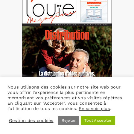
Nous utilisons des cookies sur notre site web pour
vous offrir l'expérience la plus pertinente en
mémorisant vos préférences et vos visites répétées.
En cliquant sur "Accepter", vous consentez à
l'utilisation de tous les cookies.
En savoir plus
.
L’Ouïe n°54
Gestion des cookies
Rejeter
Tout Accepter
15,00
€
TVA incluse