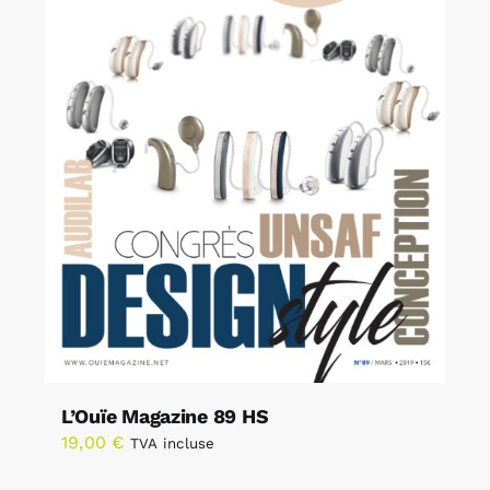
L’Ouïe Magazine 89 HS
19,00
€
TVA incluse