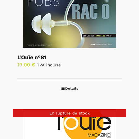
L’Ouïe n°81
19,00
€
TVA incluse
Détails
En rupture de stock