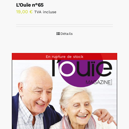
L’Ouïe n°65
19,00
€
TVA incluse
Détails
En rupture de stock