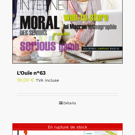
L’Ouïe n°63
19,00
€
TVA incluse
Détails
En rupture de stock