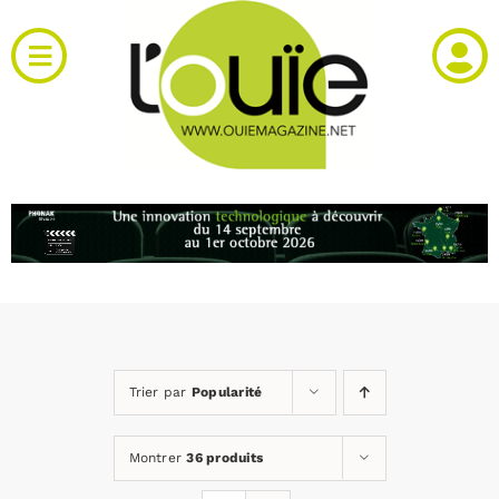
Passer
au
Toggle
contenu
Navigation
Actualités
Produits
RH et emploi
Vidéos
Trier par
Popularité
Agenda
Montrer
36 produits
Kiosque