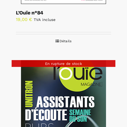
L’Ouïe n°84
19,00
€
TVA incluse
Détails
En rupture de stock