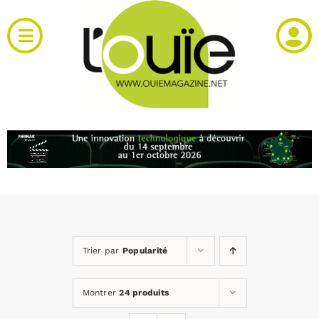
Passer
au
Toggle
contenu
Navigation
Actualités
Produits
RH et emploi
Vidéos
Trier par
Popularité
Agenda
Montrer
24 produits
Kiosque