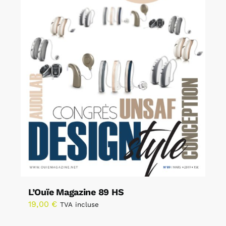
L’Ouïe Magazine 89 HS
19,00
€
TVA incluse