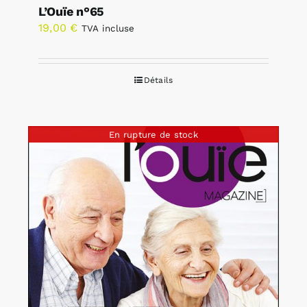
L’Ouïe n°65
19,00
€
TVA incluse
Détails
En rupture de stock