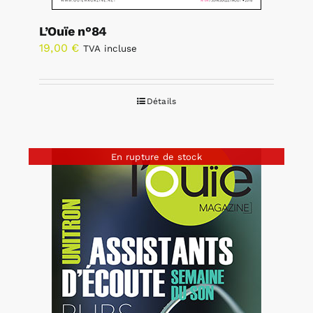
L’Ouïe n°84
19,00
€
TVA incluse
Détails
En rupture de stock