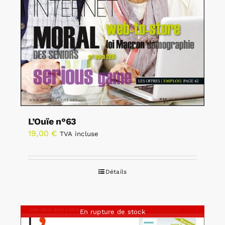
L’Ouïe n°63
19,00
€
TVA incluse
Détails
En rupture de stock