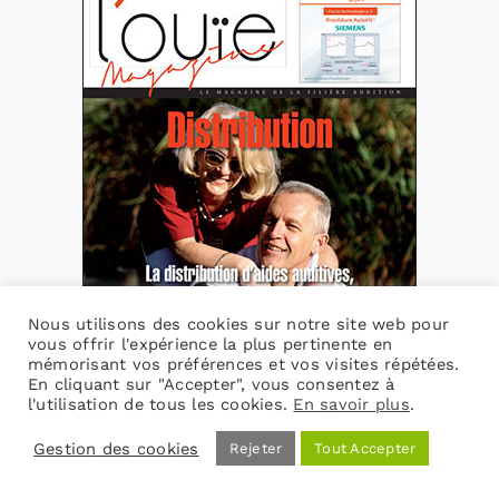
Nous utilisons des cookies sur notre site web pour
vous offrir l'expérience la plus pertinente en
mémorisant vos préférences et vos visites répétées.
En cliquant sur "Accepter", vous consentez à
l'utilisation de tous les cookies.
En savoir plus
.
L’Ouïe n°54
Gestion des cookies
Rejeter
Tout Accepter
15,00
€
TVA incluse