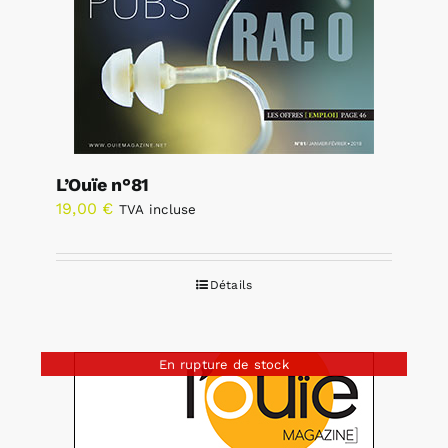
L’Ouïe n°81
19,00
€
TVA incluse
Détails
En rupture de stock