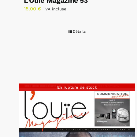
L’Ouïe Magazine 53
15,00
€
TVA incluse
Détails
En rupture de stock