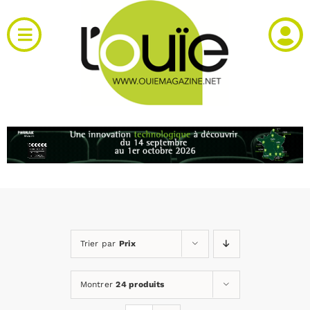
Passer
au
Toggle
contenu
Navigation
Actualités
Produits
RH et emploi
Vidéos
Trier par
Prix
Agenda
Montrer
24 produits
Kiosque