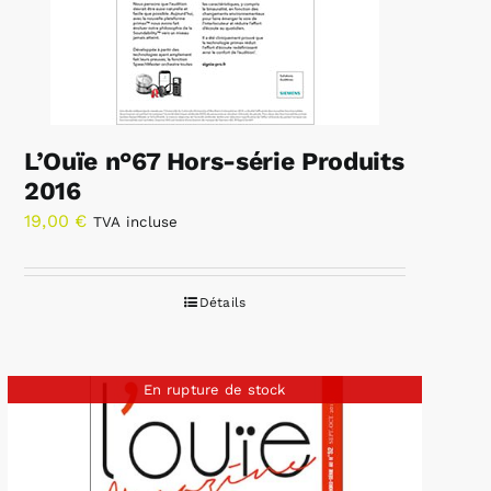
L’Ouïe n°67 Hors-série Produits
2016
19,00
€
TVA incluse
Détails
En rupture de stock