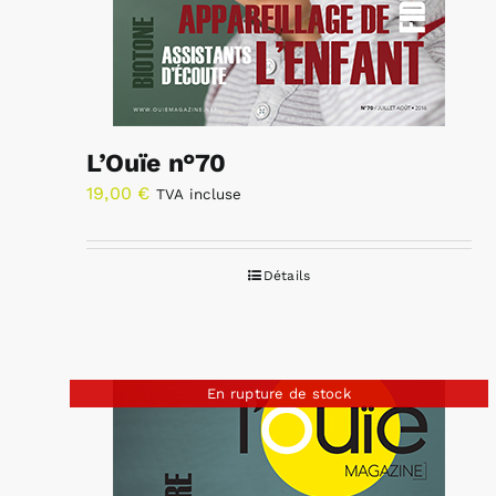
L’Ouïe n°70
19,00
€
TVA incluse
Détails
En rupture de stock