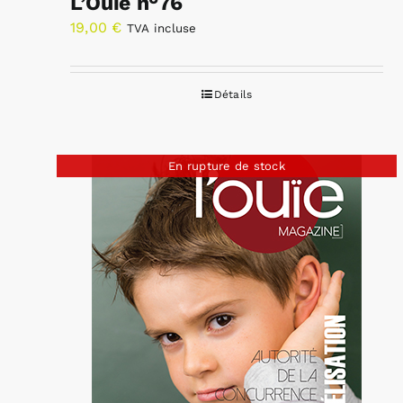
L’Ouïe n°76
19,00
€
TVA incluse
Détails
En rupture de stock