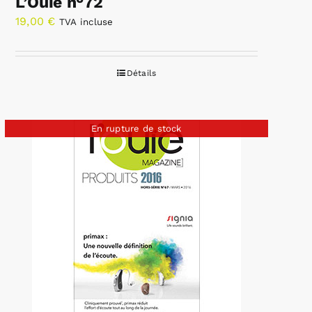
L’Ouïe n°72
19,00
€
TVA incluse
Détails
En rupture de stock