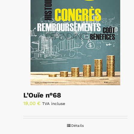
L’Ouïe n°68
19,00
€
TVA incluse
Détails