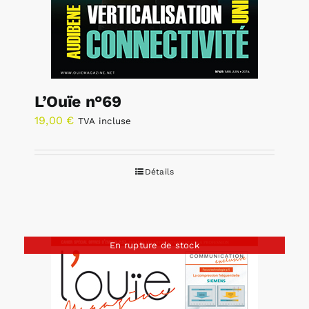
L’Ouïe n°69
19,00
€
TVA incluse
Détails
En rupture de stock