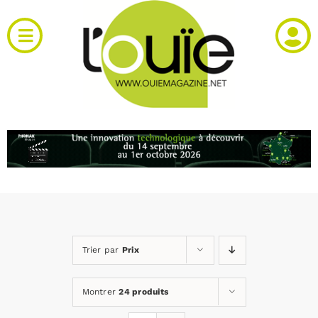
Passer
au
Toggle
contenu
Navigation
Actualités
Produits
RH et emploi
Vidéos
Trier par
Prix
Agenda
Montrer
24 produits
Kiosque