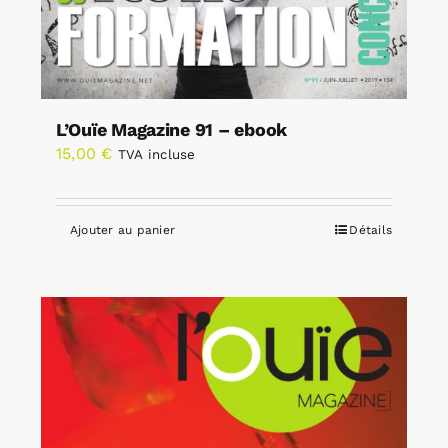
L’Ouïe Magazine 91 – ebook
15,00
€
TVA incluse
Ajouter au panier
Détails