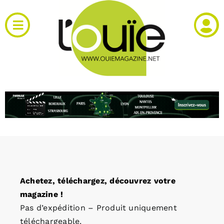
Passer
au
Toggle
contenu
Navigation
Actualités
Produits
RH et emploi
Vidéos
Achetez, téléchargez, découvrez votre
Agenda
magazine !
Pas d’expédition – Produit uniquement
Kiosque
téléchargeable.