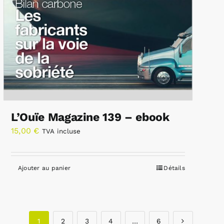
L’Ouïe Magazine 139 – ebook
15,00
€
TVA incluse
Ajouter au panier
Détails
1
2
3
4
…
6