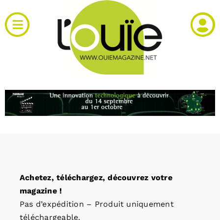
Passer
au
Toggle
contenu
Navigation
Actualités
Produits
RH et emploi
Vidéos
Achetez, téléchargez, découvrez votre
Agenda
magazine !
Pas d’expédition – Produit uniquement
Kiosque
téléchargeable.