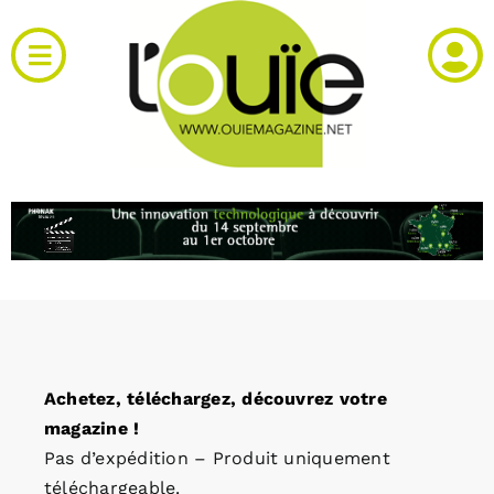
Passer
au
Toggle
contenu
Navigation
Actualités
Produits
RH et emploi
Vidéos
Achetez, téléchargez, découvrez votre
Agenda
magazine !
Pas d’expédition – Produit uniquement
Kiosque
téléchargeable.