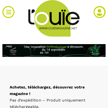
Passer
au
Toggle
contenu
Navigation
Actualités
Produits
RH et emploi
Vidéos
Achetez, téléchargez, découvrez votre
Agenda
magazine !
Pas d’expédition – Produit uniquement
Kiosque
téléchargeable.