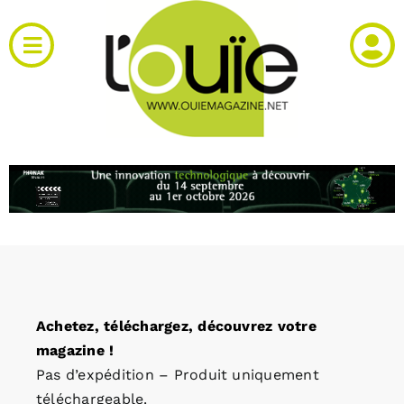
Passer
au
Toggle
contenu
Navigation
Actualités
Produits
RH et emploi
Vidéos
Achetez, téléchargez, découvrez votre
Agenda
magazine !
Pas d’expédition – Produit uniquement
Kiosque
téléchargeable.