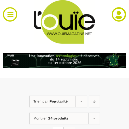
Passer
au
Toggle
contenu
Navigation
Actualités
Produits
RH et emploi
Vidéos
Trier par
Popularité
Agenda
Montrer
24 produits
Kiosque