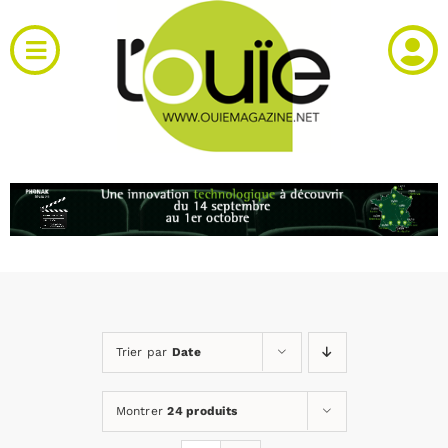
Passer
au
Toggle
contenu
Navigation
Actualités
Produits
RH et emploi
Vidéos
Trier par
Date
Agenda
Montrer
24 produits
Kiosque