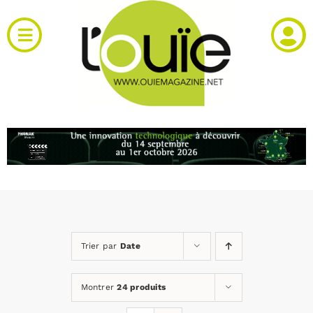
Passer
au
Toggle
contenu
Navigation
Actualités
Produits
RH et emploi
Vidéos
Trier par
Date
Agenda
Montrer
24 produits
Kiosque