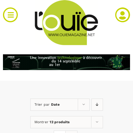
Passer
au
Toggle
contenu
Navigation
Actualités
Produits
RH et emploi
Vidéos
Trier par
Date
Agenda
Montrer
12 produits
Kiosque