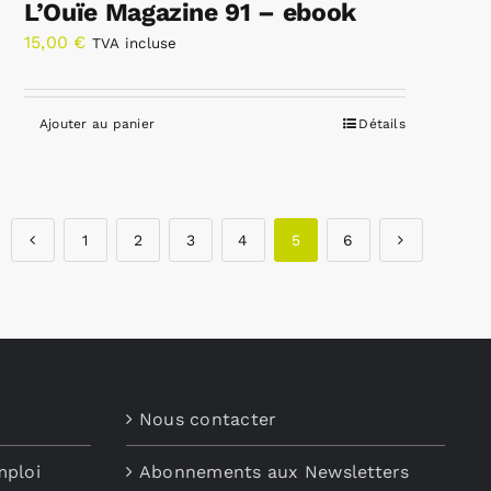
L’Ouïe Magazine 91 – ebook
15,00
€
TVA incluse
Ajouter au panier
Détails
1
2
3
4
5
6
Nous contacter
mploi
Abonnements aux Newsletters