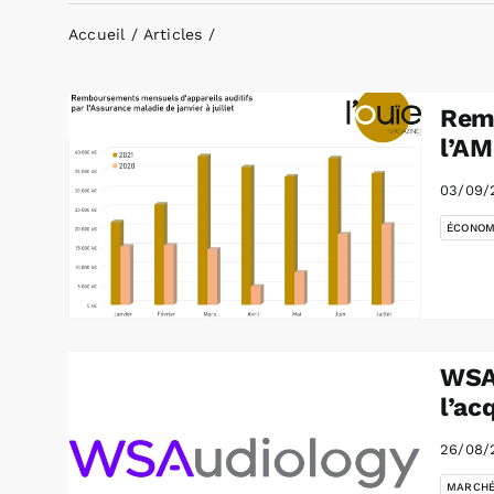
Accueil
Articles
Remb
l’AM
03/09/
ÉCONOM
WSA 
l’ac
26/08/
MARCH