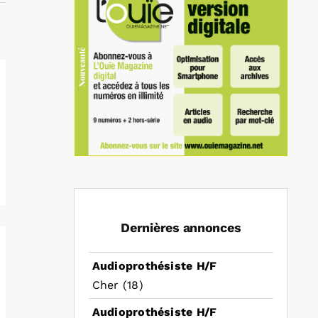
Dernières annonces
Audioprothésiste H/F
Cher (18)
Audioprothésiste H/F