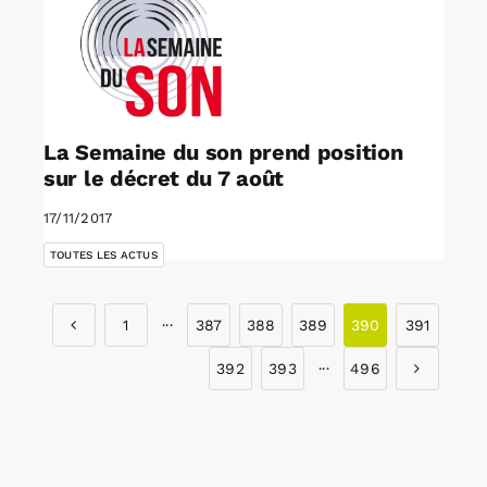
La Semaine du son prend position
sur le décret du 7 août
17/11/2017
TOUTES LES ACTUS
1
···
387
388
389
390
391
392
393
···
496