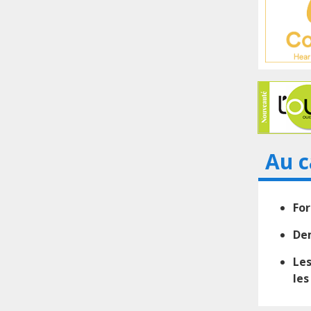
Au c
For
Dem
Les
les