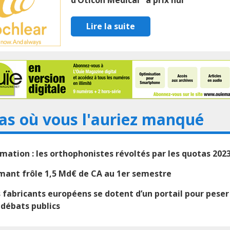
d’Oticon Medical "à prix nul"
Lire la suite
as où vous l'auriez manqué
mation : les orthophonistes révoltés par les quotas 202
ant frôle 1,5 Md€ de CA au 1er semestre
 fabricants européens se dotent d’un portail pour peser
 débats publics