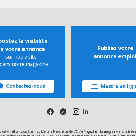
ostez la visibilité
Publiez votre
e votre annonce
annonce emplo
sur notre site
 dans notre magazine
Contactez-nous
Mettre en lig
z cet email car vous êtes inscrit(e) à la Newsletter de L'Ouïe Magazine - Le magazine et site inter