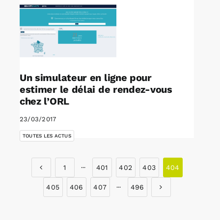
Un simulateur en ligne pour
estimer le délai de rendez-vous
chez l’ORL
23/03/2017
TOUTES LES ACTUS
1
···
401
402
403
404
405
406
407
···
496