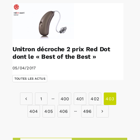
Unitron décroche 2 prix Red Dot
dont le « Best of the Best »
05/04/2017
TOUTES LES ACTUS
1
···
400
401
402
403
404
405
406
···
496