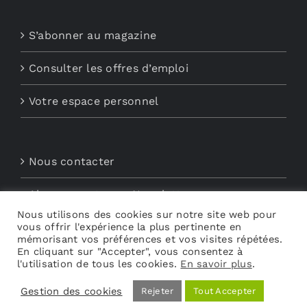
S’abonner au magazine
Consulter les offres d’emploi
Votre espace personnel
Nous contacter
Abonnements aux Newsletters
Nous utilisons des cookies sur notre site web pour
vous offrir l'expérience la plus pertinente en
Découvrez My Audio
mémorisant vos préférences et vos visites répétées.
En cliquant sur "Accepter", vous consentez à
l'utilisation de tous les cookies.
En savoir plus
.
Gestion des cookies
Rejeter
Tout Accepter