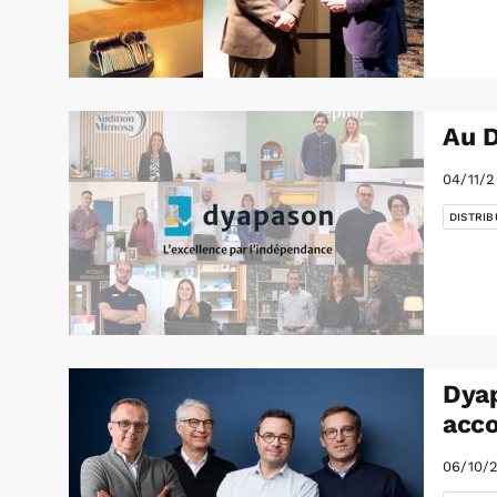
Au D
04/11/
DISTRIB
Dyap
acco
06/10/