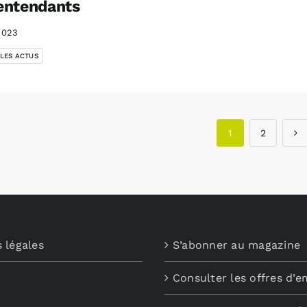
entendants
2023
 LES ACTUS
1
2
 légales
S’abonner au magazine
Consulter les offres d’e