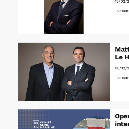
16/02/
DISTRIB
Matt
Le H
08/12/
DISTRIB
Open
inte