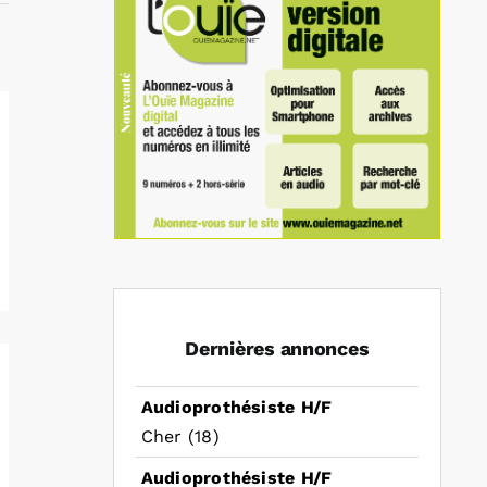
Dernières annonces
Audioprothésiste H/F
Cher (18)
Audioprothésiste H/F