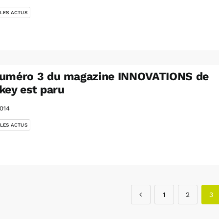
 LES ACTUS
numéro 3 du magazine INNOVATIONS de
key est paru
014
 LES ACTUS
1
2
3