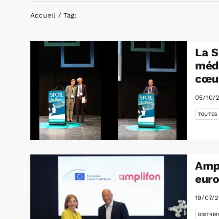
Accueil
Tag:
La S
médi
cœu
05/10/
TOUTES
Ampl
euro
19/07/
DISTRIB