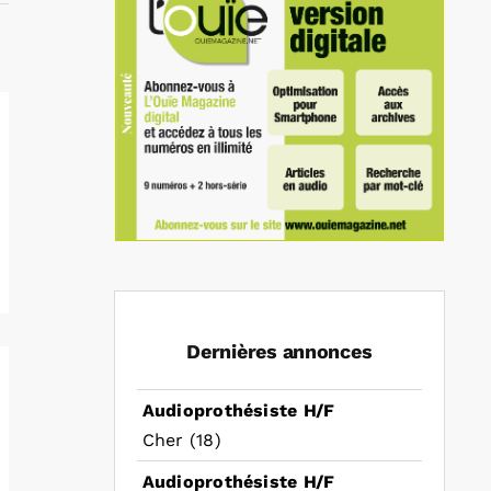
Dernières annonces
Audioprothésiste H/F
Cher (18)
Audioprothésiste H/F