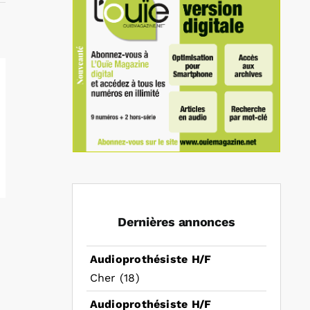
Dernières annonces
Audioprothésiste H/F
Cher (18)
Audioprothésiste H/F