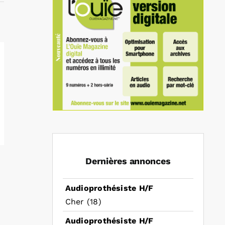
Dernières annonces
Audioprothésiste H/F
Cher (18)
Audioprothésiste H/F