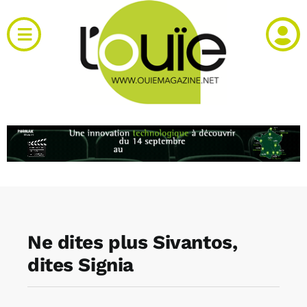
Passer
au
Toggle
contenu
Navigation
Actualités
Produits
RH et emploi
Vidéos
Ne dites plus Sivantos,
Agenda
dites Signia
Kiosque