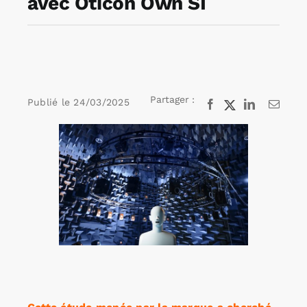
avec Oticon Own SI
Rechercher:
Annonces emploi
Partager :
Publié le
24/03/2025
Facebook
X
LinkedIn
Email
Voir
l'image
agrandie