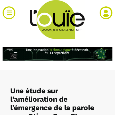
Passer
au
Toggle
contenu
Navigation
Actualités
Produits
RH et emploi
Vidéos
Une étude sur
Agenda
l’amélioration de
l’émergence de la parole
Kiosque