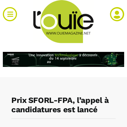
Passer
au
Toggle
contenu
Navigation
Actualités
Produits
RH et emploi
Vidéos
Prix SFORL-FPA, l’appel à
Agenda
candidatures est lancé
Kiosque