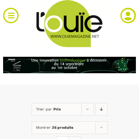
Passer
au
Toggle
contenu
Navigation
Actualités
Produits
RH et emploi
Vidéos
Trier par
Prix
Agenda
Montrer
36 produits
Kiosque