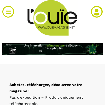
Passer
au
Toggle
contenu
Navigation
Actualités
Produits
RH et emploi
Vidéos
Achetez, téléchargez, découvrez votre
Agenda
magazine !
Pas d’expédition – Produit uniquement
Kiosque
téléchargeable.