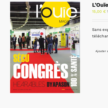
L’Ouï
15,00
€
Sans ex
télécha
Ajouter 