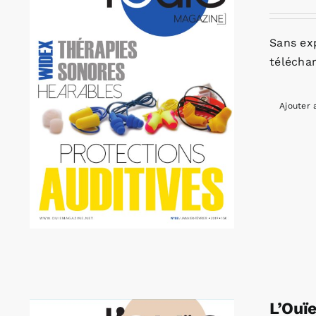
Sans ex
télécha
Ajouter 
L’Ouï