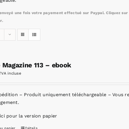
geable.
nvoyé une fois votre payement effectué sur Paypal. Cliquez sur c
r.
s
e Magazine 113 – ebook
TVA incluse
pédition – Produit uniquement téléchargeable – Vous re
rgement.
ici pour la version papier
au panier
Détails