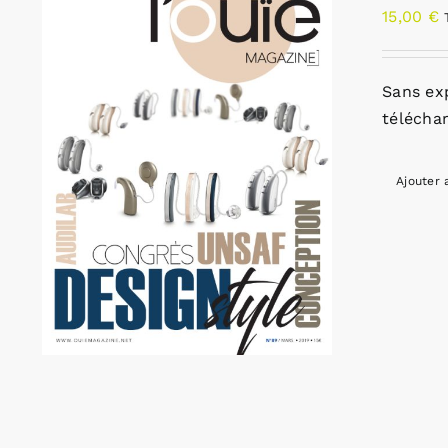
15,00
€
Sans ex
télécha
Ajouter 