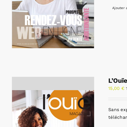
Ajouter 
L’Ouï
15,00
€
Sans ex
télécha