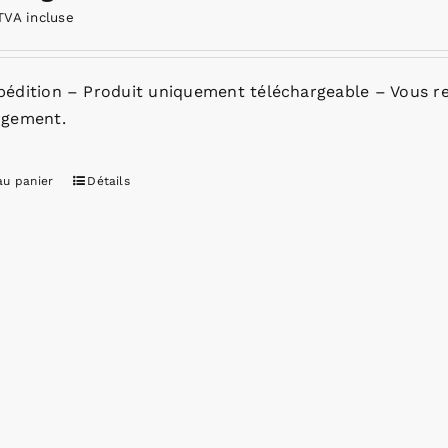
TVA incluse
pédition – Produit uniquement téléchargeable – Vous re
rgement.
au panier
Détails