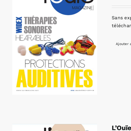
Sans ex
télécha
Ajouter 
L’Ouï