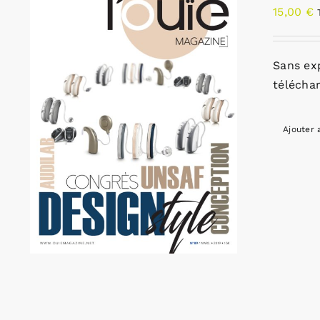
15,00
€
Sans ex
télécha
Ajouter 