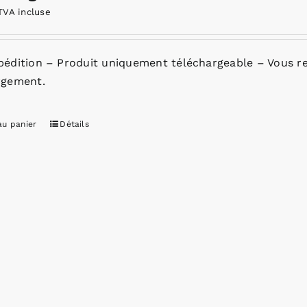
TVA incluse
pédition – Produit uniquement téléchargeable – Vous re
rgement.
au panier
Détails