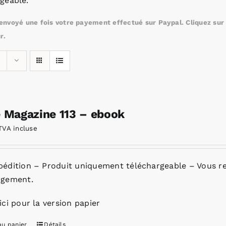
geable.
nvoyé une fois votre payement effectué sur Paypal. Cliquez sur c
r.
e Magazine 113 – ebook
TVA incluse
pédition – Produit uniquement téléchargeable – Vous re
rgement.
ici pour la version papier
au panier
Détails