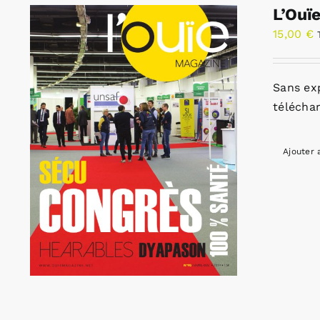
L’Ouï
15,00
€
Sans ex
télécha
Ajouter 