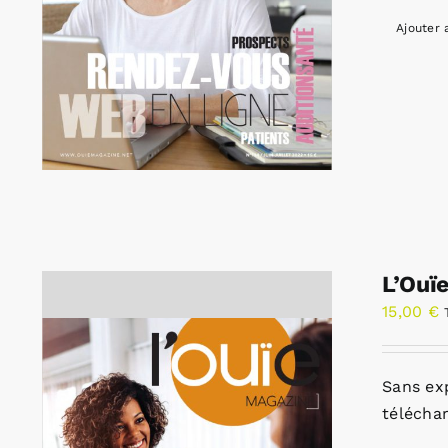
Ajouter 
L’Ouï
15,00
€
Sans ex
télécha