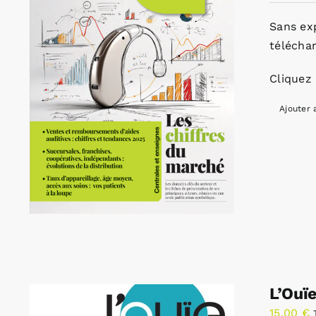
Sans ex
télécha
Cliquez 
Ajouter 
L’Ouï
15,00
€