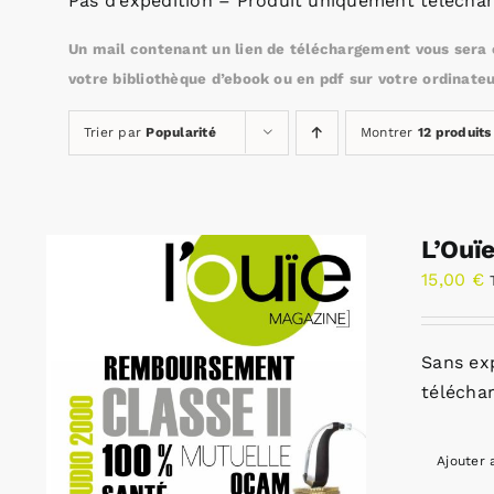
Pas d’expédition – Produit uniquement téléchar
Un mail contenant un lien de téléchargement vous sera e
votre bibliothèque d’ebook ou en pdf sur votre ordinateu
Trier par
Popularité
Montrer
12 produits
L’Ouï
15,00
€
Sans ex
télécha
Ajouter 