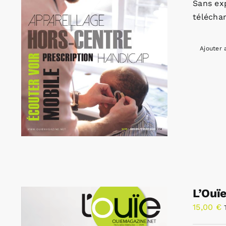
Sans ex
télécha
Ajouter 
L’Ouï
15,00
€