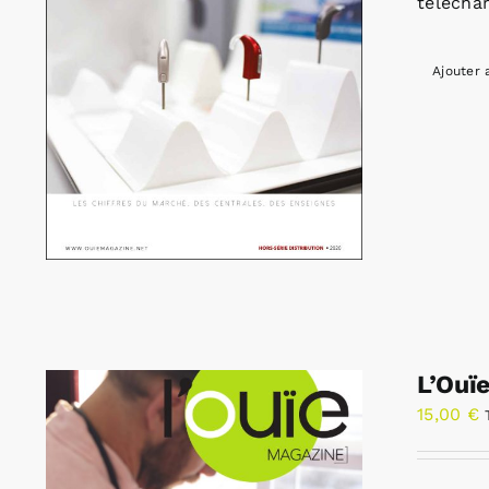
télécha
Ajouter 
L’Ouï
15,00
€