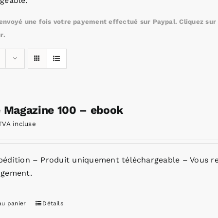
geable.
nvoyé une fois votre payement effectué sur Paypal. Cliquez sur c
r.
e Magazine 100 – ebook
TVA incluse
pédition – Produit uniquement téléchargeable – Vous re
rgement.
au panier
Détails