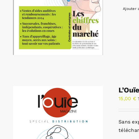
Ajouter 
L’Ouï
15,00
€
Sans ex
télécha