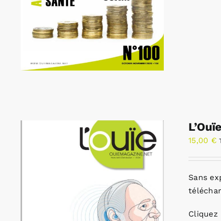
L’Ouï
15,00
€
Sans ex
télécha
Cliquez 