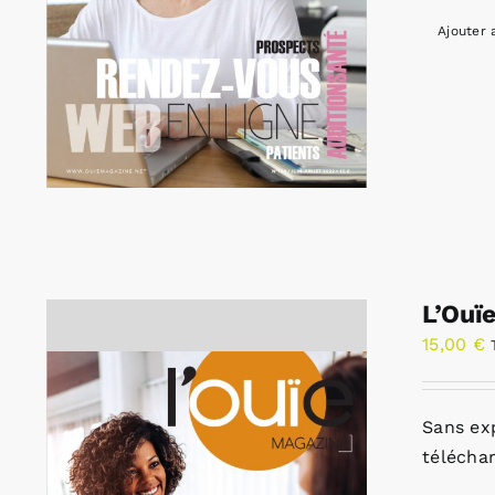
Ajouter 
L’Ouï
15,00
€
Sans ex
télécha