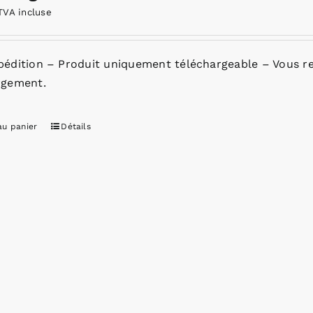
TVA incluse
pédition – Produit uniquement téléchargeable – Vous re
rgement.
au panier
Détails