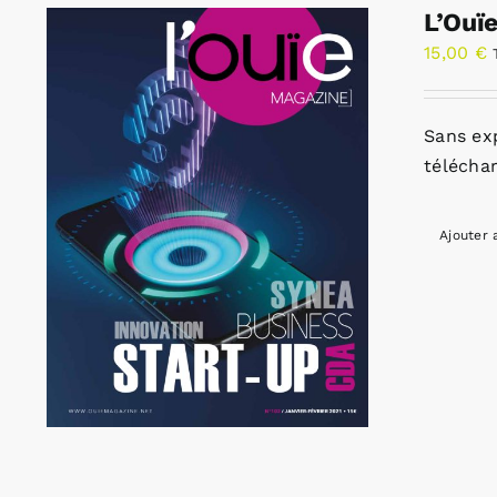
L’Ouï
15,00
€
Sans ex
télécha
Ajouter 