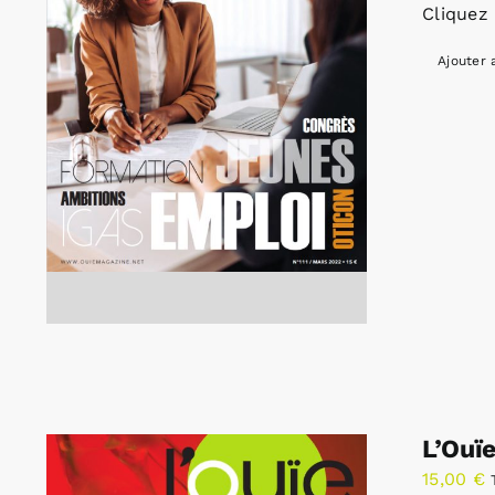
Cliquez 
Ajouter 
L’Ouï
15,00
€