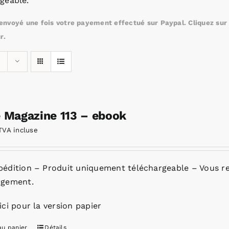
geable.
nvoyé une fois votre payement effectué sur Paypal. Cliquez sur c
r.
s
e Magazine 113 – ebook
TVA incluse
pédition – Produit uniquement téléchargeable – Vous re
rgement.
ici pour la version papier
au panier
Détails