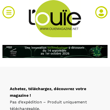
Passer
au
Toggle
contenu
Navigation
Actualités
Produits
RH et emploi
Vidéos
Achetez, téléchargez, découvrez votre
Agenda
magazine !
Pas d’expédition – Produit uniquement
Kiosque
téléchargeable.