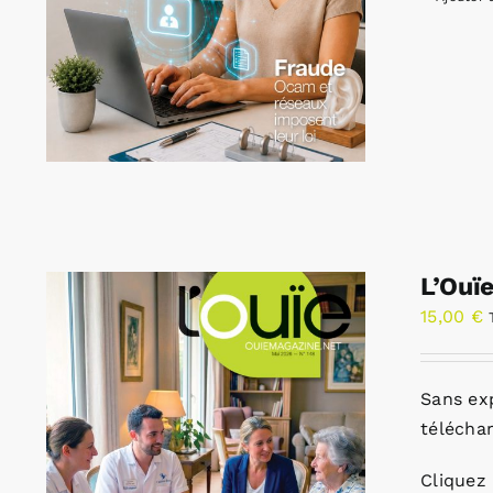
L’Ouï
15,00
€
Sans ex
télécha
Cliquez 