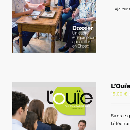
Ajouter 
L’Ouï
15,00
€
Sans ex
télécha