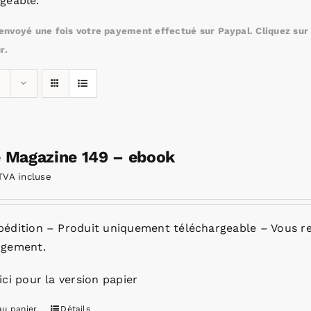
geable.
nvoyé une fois votre payement effectué sur Paypal. Cliquez sur c
r.
s
e Magazine 149 – ebook
TVA incluse
pédition – Produit uniquement téléchargeable – Vous re
rgement.
ici pour la version papier
au panier
Détails