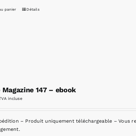
au panier
Détails
e Magazine 147 – ebook
TVA incluse
pédition – Produit uniquement téléchargeable – Vous re
rgement.