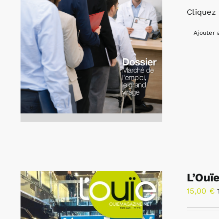
Cliquez 
Ajouter 
L’Ouï
15,00
€