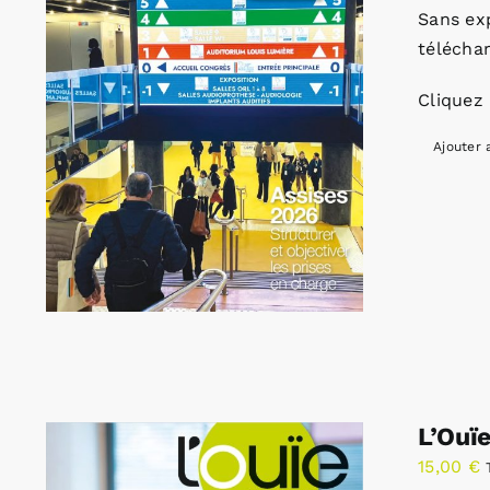
Sans ex
télécha
Cliquez 
Ajouter 
L’Ouï
15,00
€