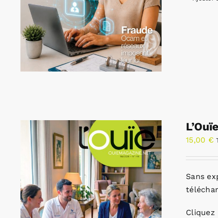
L’Ouï
15,00
€
Sans ex
télécha
Cliquez 