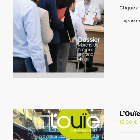
Cliquez 
Ajouter 
L’Ouï
15,00
€