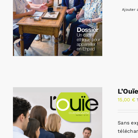
Ajouter 
L’Ouï
15,00
€
Sans ex
télécha