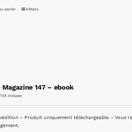
au panier
Détails
e Magazine 147 – ebook
TVA incluse
pédition – Produit uniquement téléchargeable – Vous re
rgement.