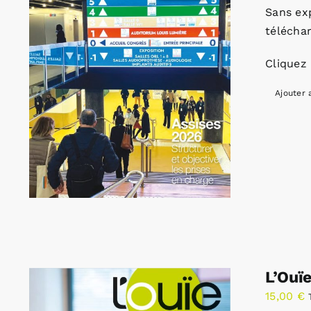
Sans ex
télécha
Cliquez 
Ajouter 
L’Ouï
15,00
€