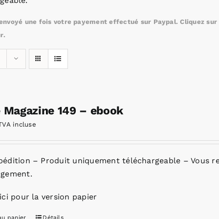
geable.
nvoyé une fois votre payement effectué sur Paypal. Cliquez sur c
r.
e Magazine 149 – ebook
TVA incluse
pédition – Produit uniquement téléchargeable – Vous re
rgement.
ici pour la version papier
au panier
Détails